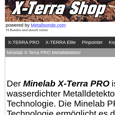
powered by
Metallsonde.com
16 Kunden sind aktuell online
X-TERRA PRO
X-TERRA Elite
Pinpointer
Ko
Minelab X-Terra PRO Metalldetektor
Der
Minelab X-Terra PRO
i
wasserdichter Metalldetekt
Technologie. Die Minela
Technologie ermöglicht es 