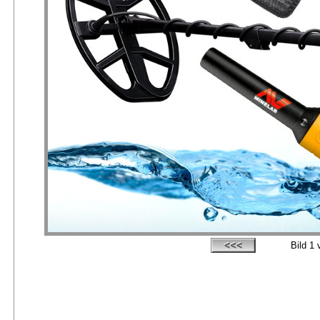
Bild
1
v