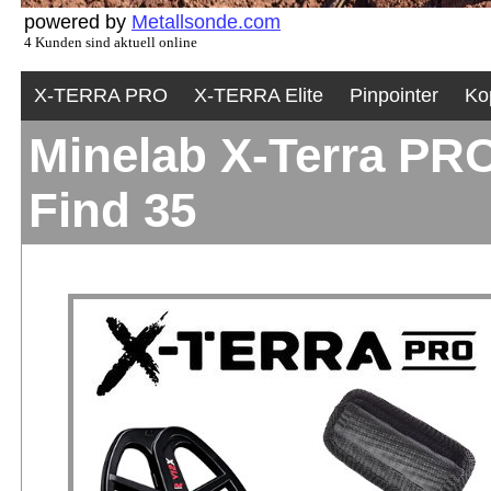
powered by
Metallsonde.com
4 Kunden sind aktuell online
X-TERRA PRO
X-TERRA Elite
Pinpointer
Ko
Minelab X-Terra PRO
Find 35