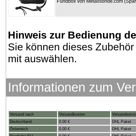
Fundbox von Metallsonde.com (Spa
Hinweis zur Bedienung d
Sie können dieses Zubehör 
mit auswählen.
Informationen zum Ve
Versand nach
Versandkosten
Versandservi
Deutschland
0,00 €
DHL Paket
Österreich
0,00 €
DHL Paket