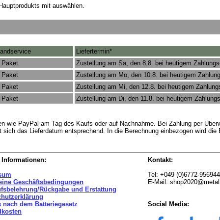
Hauptprodukts mit auswählen.
andservice
Liefertermin*
 Paket
Zustellung am Sa, den 8.8. bei heutigem Zahlung
 Paket
Zustellung am Mo, den 10.8. bei heutigem Zahlun
 Paket
Zustellung am Mi, den 12.8. bei heutigem Zahlun
 Paket
Zustellung am Di, den 11.8. bei heutigem Zahlung
rten wie PayPal am Tag des Kaufs oder auf Nachnahme. Bei Zahlung per Überw
t sich das Lieferdatum entsprechend. In die Berechnung einbezogen wird die
 Informationen:
Kontakt:
sum
Tel: +049 (0)6772-95694
eine Geschäftsbedingungen
E-Mail: shop2020@metal
ufsbelehrung/Rückgabe und Erstattung
chutzerklärung
 nach dem Batteriegesetz
Social Media:
dkosten