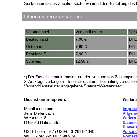
Sie können dieses Zubehör später während der Bestellung des 
Informationen zum Versand
Versand nach
Versandkosten
Vers
Deutschland
7,90 €
DHL
Österreich
7,90 €
DHL
Restliche EU
7,90 €
DHL
Schweiz
12,90 €
DHL
*) Der Zustellzeitpunkt basiert auf der Nutzung von Zahlungsa
2 Werktage verlängern. Bei einer späteren Bezahlung verschieb
Versanddienstleister angegebene Standard-Versandzeit.
Dies ist ein Shop von:
Weitere
Metallsonde.com
Impres
Jens Diefenbach
Allgem
Wiesenstr. 8
Widerr
D-65623 Hahnstätten
Datens
Hinweis
USt-ID gem. §27a UStG: DE293121340
Versan
WEEE-Reg.-Nr. DE 46869397
Kontakt