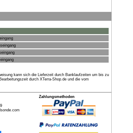
seingang
gseingang
gseingang
seingang
eisung kann sich die Lieferzeit durch Banklaufzeiten um bis zu
 Bearbeitungszeit durch XTerra-Shop.de und die vom
Zahlungsmethoden
49
lsonde.com