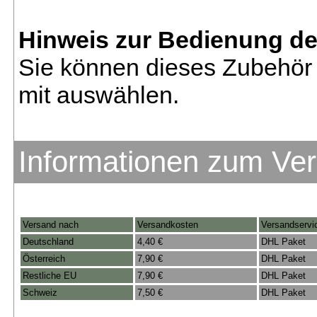
Hinweis zur Bedienung d
Sie können dieses Zubehör 
mit auswählen.
Informationen zum Ve
Versand nach
Versandkosten
Versandservi
Deutschland
4,40 €
DHL Paket
Österreich
7,90 €
DHL Paket
Restliche EU
7,90 €
DHL Paket
Schweiz
7,50 €
DHL Paket