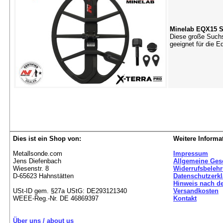
Minelab EQX15 S
Diese große Suchs
geeignet für die 
Dies ist ein Shop von:
Weitere Informa
Metallsonde.com
Impressum
Jens Diefenbach
Allgemeine Ges
Wiesenstr. 8
Widerrufsbeleh
D-65623 Hahnstätten
Datenschutzerk
Hinweis nach de
USt-ID gem. §27a UStG: DE293121340
Versandkosten
WEEE-Reg.-Nr. DE 46869397
Kontakt
Über uns / about us