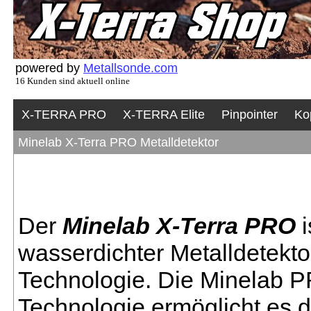
powered by
Metallsonde.com
16 Kunden sind aktuell online
X-TERRA PRO
X-TERRA Elite
Pinpointer
Ko
Minelab X-Terra PRO Metalldetektor
Der
Minelab X-Terra PRO
i
wasserdichter Metalldetekt
Technologie. Die Minela
Technologie ermöglicht es 