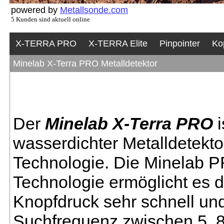
powered by
Metallsonde.com
5 Kunden sind aktuell online
X-TERRA PRO
X-TERRA Elite
Pinpointer
Ko
Minelab X-Terra PRO Metalldetektor
Der
Minelab X-Terra PRO
i
wasserdichter Metalldetekt
Technologie. Die Minela
Technologie ermöglicht es 
Knopfdruck sehr schnell und
Suchfrequenz zwischen 5, 8