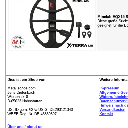
Minelab EQX15 S
Diese große Suchs
geeignet für die 
Dies ist ein Shop von:
Weitere Informa
Metallsonde.com
Impressum
Jens Diefenbach
Allgemeine Ges
Wiesenstr. 8
Widerrufsbeleh
D-65623 Hahnstätten
Datenschutzerk
Hinweis nach de
USt-ID gem. §27a UStG: DE293121340
Versandkosten
WEEE-Reg.-Nr. DE 46869397
Kontakt
Über uns / about us