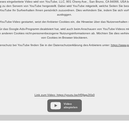
eses eingebettete Video wird von YouTube, LLC, 901 Cherry Ave., San Bruno, CA 94066, USA ber
g zu den Servern von YouTube hergestellt. Dabei wird YouTube mitgeteilt, welche Seiten Sie b
YouTube Ihr Surfverhalten Ihnen persönlich zuzuordnen. Dies verhindern Sie, indem Sie sich v
ausloggen.
 YouTube-Video gestartet, setzt der Anbieter Cookies ein, die Hinweise über das Nutzerverhalten
ür das Google-Ads-Programm deaktiviert hat, wird auch beim Anschauen von YouTube-Videos mi
n anderen Cookies nicht-personenbezogene Nutzungsinformationen ab. Möchten Sie dies verhin
von Cookies im Browser blockieren.
enschutz bei YouTube finden Sie in der Datenschutzerklärung des Anbieters unter:
https://www.go
Link zum Video: https://youtu.be/H5fjwgJXlx0
Video
abspielen