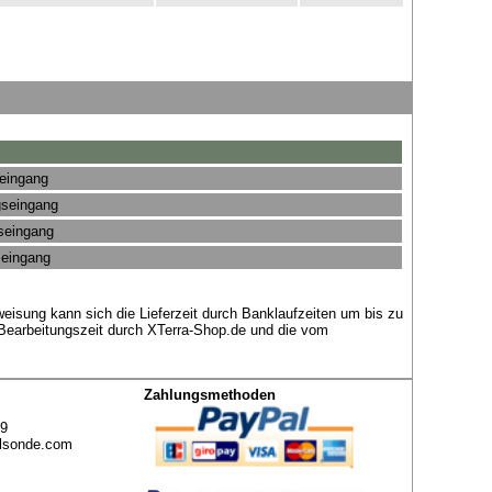
seingang
gseingang
gseingang
seingang
eisung kann sich die Lieferzeit durch Banklaufzeiten um bis zu
 Bearbeitungszeit durch XTerra-Shop.de und die vom
Zahlungsmethoden
49
lsonde.com