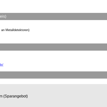
eis)
s an Metalldetektoren)
de/
om (Sparangebot)