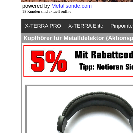
powered by
Metallsonde.com
18 Kunden sind aktuell online
X-TERRA PRO
X-TERRA Elite
Pinpointe
Kopfhörer für Metalldetektor (Aktionsp