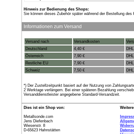
Hinweis zur Bedienung des Shops:
Sie können dieses Zubehör später während der Bestellung des 
Informationen zum Versand
Versand nach
Versandkosten
Vers
Deutschland
4,40 €
DHL
Österreich
7,90 €
DHL
Restliche EU
7,90 €
DHL
Schweiz
7,50 €
DHL
*) Der Zustellzeitpunkt basiert auf der Nutzung von Zahlungsa
2 Werktage verlängern. Bei einer späteren Bezahlung verschieb
Versanddienstleister angegebene Standard-Versandzeit.
Dies ist ein Shop von:
Weitere
Metallsonde.com
Impres
Jens Diefenbach
Allgem
Wiesenstr. 8
Widerr
D-65623 Hahnstätten
Datens