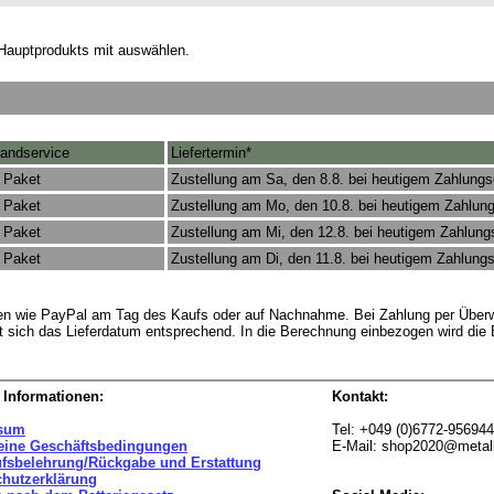
Hauptprodukts mit auswählen.
andservice
Liefertermin*
 Paket
Zustellung am Sa, den 8.8. bei heutigem Zahlung
 Paket
Zustellung am Mo, den 10.8. bei heutigem Zahlun
 Paket
Zustellung am Mi, den 12.8. bei heutigem Zahlun
 Paket
Zustellung am Di, den 11.8. bei heutigem Zahlung
rten wie PayPal am Tag des Kaufs oder auf Nachnahme. Bei Zahlung per Überw
t sich das Lieferdatum entsprechend. In die Berechnung einbezogen wird die
 Informationen:
Kontakt:
sum
Tel: +049 (0)6772-95694
eine Geschäftsbedingungen
E-Mail: shop2020@metal
ufsbelehrung/Rückgabe und Erstattung
chutzerklärung