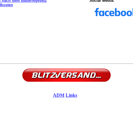
 nach dem Batteriegesetz
Social Media:
dkosten
ADM
Links