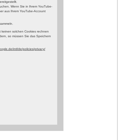
eitgestellt.
esuchen. Wenn Sie in Ihrem YouTube-
orher aus Ihrem YouTube-Account
 sammeln.
t keinen solchen Cookies rechnen
dern, so müssen Sie das Speichern
ogle.de/intl/de/policies/privacy/