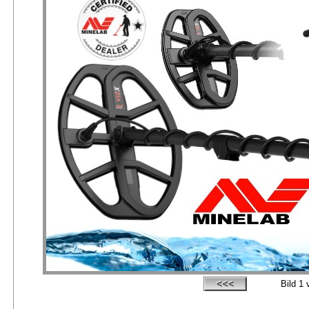
Bild
1
v