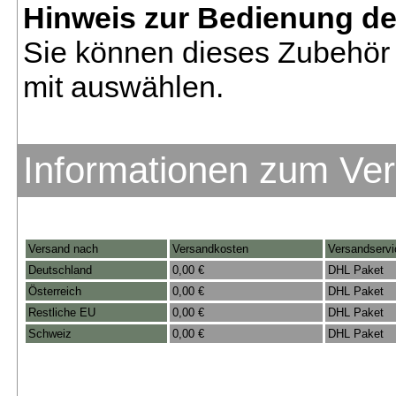
Hinweis zur Bedienung d
Sie können dieses Zubehör 
mit auswählen.
Informationen zum Ve
Versand nach
Versandkosten
Versandservi
Deutschland
0,00 €
DHL Paket
Österreich
0,00 €
DHL Paket
Restliche EU
0,00 €
DHL Paket
Schweiz
0,00 €
DHL Paket