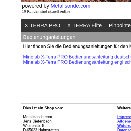
powered by
Metallsonde.com
10 Kunden sind aktuell online
X-TERRA PRO
X-TERRA Elite
Pinpointe
Bedienunganleitungen
Hier finden Sie die Bedienungsanleitungen für den
Minelab X-Terra PRO Bedienungsanleitung deutsch
Minelab X-Terra PRO Bedienungsanleitung englisc
Dies ist ein Shop von:
Weitere
Metallsonde.com
Impres
Jens Diefenbach
Allgem
Wiesenstr. 8
Widerr
D-65623 Hahnstätten
Datens