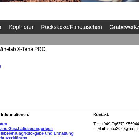
r
Kopfhörer
Rucksäcke/Fundtaschen
Grabewerk
 Minelab X-Terra PRO:
h
 Informationen:
Kontakt:
sum
Tel: +049 (0)6772-95694
eine Geschäftsbedingungen
E-Mail: shop2020@metal
ufsbelehrung/Rückgabe und Erstattung
chutzerklärung