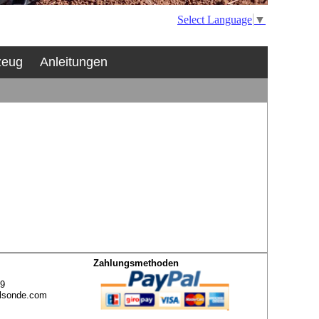
Select Language
▼
zeug
Anleitungen
Zahlungsmethoden
49
lsonde.com