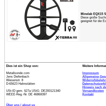
Minelab EQX15 S
Diese große Suchs
geeignet für die 
Dies ist ein Shop von:
Weitere Informa
Metallsonde.com
Impressum
Jens Diefenbach
Allgemeine Ges
Wiesenstr. 8
Widerrufsbeleh
D-65623 Hahnstätten
Datenschutzerk
Hinweis nach de
USt-ID gem. §27a UStG: DE293121340
Versandkosten
WEEE-Reg.-Nr. DE 46869397
Kontakt
Über uns / about us