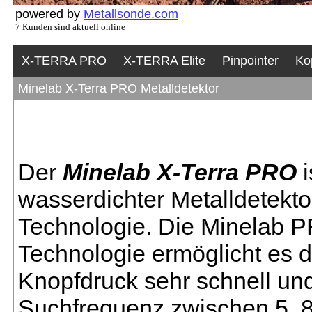
powered by
Metallsonde.com
7 Kunden sind aktuell online
X-TERRA PRO
X-TERRA Elite
Pinpointer
Ko
Minelab X-Terra PRO Metalldetektor
Der
Minelab X-Terra PRO
i
wasserdichter Metalldetekt
Technologie. Die Minela
Technologie ermöglicht es 
Knopfdruck sehr schnell und
Suchfrequenz zwischen 5, 8