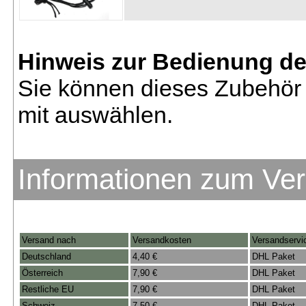
Hinweis zur Bedienung d
Sie können dieses Zubehör 
mit auswählen.
Informationen zum Ve
Versand nach
Versandkosten
Versandservi
Deutschland
4,40 €
DHL Paket
Österreich
7,90 €
DHL Paket
Restliche EU
7,90 €
DHL Paket
Schweiz
7,50 €
DHL Paket