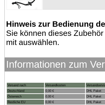
Hinweis zur Bedienung d
Sie können dieses Zubehör 
mit auswählen.
Informationen zum Ve
Versand nach
Versandkosten
Versandservi
Deutschland
0,00 €
DHL Paket
Österreich
0,00 €
DHL Paket
Restliche EU
0,00 €
DHL Paket