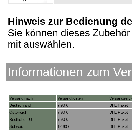
Hinweis zur Bedienung d
Sie können dieses Zubehör 
mit auswählen.
Informationen zum Ve
Versand nach
Versandkosten
Versandservi
Deutschland
7,90 €
DHL Paket
Österreich
7,90 €
DHL Paket
Restliche EU
7,90 €
DHL Paket
Schweiz
12,90 €
DHL Paket