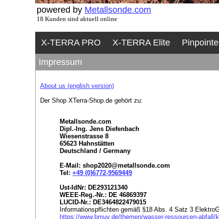
powered by
Metallsonde.com
18 Kunden sind aktuell online
X-TERRA PRO
X-TERRA Elite
Pinpointe
Impressum
About us (english version)
Der Shop XTerra-Shop.de gehört zu:
Metallsonde.com
Dipl.-Ing. Jens Diefenbach
Wiesenstrasse 8
65623 Hahnstätten
Deutschland / Germany
E-Mail: shop2020@metallsonde.com
Tel:
+49 (0)6772-9569449
Ust-IdNr: DE293121340
WEEE-Reg.-Nr.: DE 46869397
LUCID-Nr.: DE3464822479015
Informationspflichten gemäß §18 Abs. 4 Satz 3 ElektroG
https://www.bmuv.de/themen/wasser-ressourcen-abfall/krei