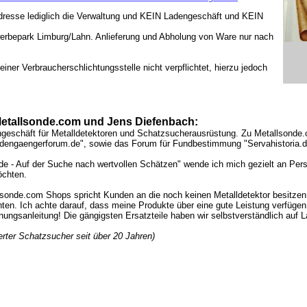
dresse lediglich die Verwaltung und KEIN Ladengeschäft und KEIN
erbepark Limburg/Lahn. Anlieferung und Abholung von Ware nur nach
iner Verbraucherschlichtungsstelle nicht verpflichtet, hierzu jedoch
etallsonde.com und Jens Diefenbach:
hgeschäft für Metalldetektoren und Schatzsucherausrüstung. Zu Metallsonde.
dengaengerforum.de", sowie das Forum für Fundbestimmung "Servahistoria.d
e - Auf der Suche nach wertvollen Schätzen" wende ich mich gezielt an Pers
öchten.
lsonde.com Shops spricht Kunden an die noch keinen Metalldetektor besitzen 
en. Ich achte darauf, dass meine Produkte über eine gute Leistung verfügen
ungsanleitung! Die gängigsten Ersatzteile haben wir selbstverständlich auf L
erter Schatzsucher seit über 20 Jahren)