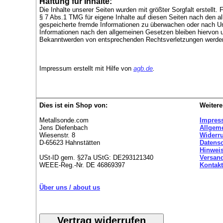
Haftung für Inhalte:
Die Inhalte unserer Seiten wurden mit größter Sorgfalt erstellt.
§ 7 Abs.1 TMG für eigene Inhalte auf diesen Seiten nach den al
gespeicherte fremde Informationen zu überwachen oder nach Ums
Informationen nach den allgemeinen Gesetzen bleiben hiervon u
Bekanntwerden von entsprechenden Rechtsverletzungen werden 
Impressum erstellt mit Hilfe von
agb.de
.
Dies ist ein Shop von:
Weitere
Metallsonde.com
Impres
Jens Diefenbach
Allgem
Wiesenstr. 8
Widerr
D-65623 Hahnstätten
Datens
Hinweis
USt-ID gem. §27a UStG: DE293121340
Versan
WEEE-Reg.-Nr. DE 46869397
Kontakt
Über uns / about us