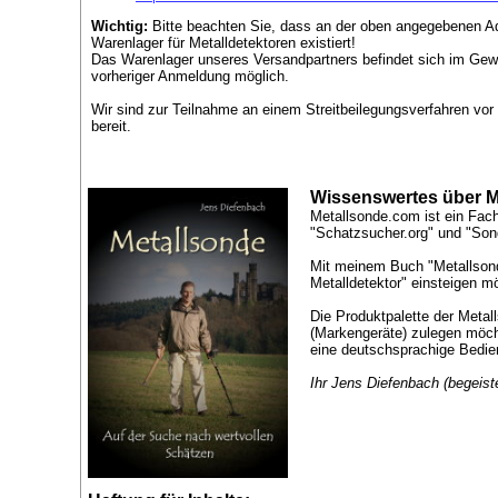
Wichtig:
Bitte beachten Sie, dass an der oben angegebenen A
Warenlager für Metalldetektoren existiert!
Das Warenlager unseres Versandpartners befindet sich im Gew
vorheriger Anmeldung möglich.
Wir sind zur Teilnahme an einem Streitbeilegungsverfahren vor e
bereit.
Wissenswertes über M
Metallsonde.com ist ein Fac
"Schatzsucher.org" und "Son
Mit meinem Buch "Metallsond
Metalldetektor" einsteigen m
Die Produktpalette der Metal
(Markengeräte) zulegen möcht
eine deutschsprachige Bedien
Ihr Jens Diefenbach (begeist