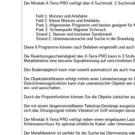
Der Minelab X-Terra PRO verfügt über 6 Suchmodi. 2 Suchmodi f
Feld 1: Münzen und Artefakte
Feld 2: Kleine Münzen und Artefakte
Park 1: Allgemeines Programm und bestes geeignet für
Park 2: Schwerpunkt filigraner Schmuck
Strand 1: Nasser und trockener Sandstrand
Strand 2: Unterwassersuche und Suche in der Brandung
Diese 6 Programme können nach Belieben eingestellt und auch
Die Reaktionsgeschwindigkeit des X-Terra PRO kann in 3 Stufen 
Metalldetektor eine bessere Signaltrennung auf verschrotteten 
Den Bodenabgleich kann man sowohl automatisch als auch manu
Die Objektidentifikation erfolgt mittels einer Leitwertanzeige i
Diskriminierungsfunktion kann man unerwünschte Objekte wie z.
ein- und ausschalten.
Durch die Pinpointfunktion können Sie die Objekte zielsicher aus
Der mit einem längenverstellbaren Teleskop-Gestänge ausgerüst
sich das Ortungssignal mittels Vibration im Griff anzeigen lasse
Der Minelab X-Terra PRO verfügt neben einen eingebauten Lau
Klinkenanschluss für optional erhältliche Kabel- oder Unterwass
Der Metalldetektor ist perfekt für die Suche bei Dämmerung ode