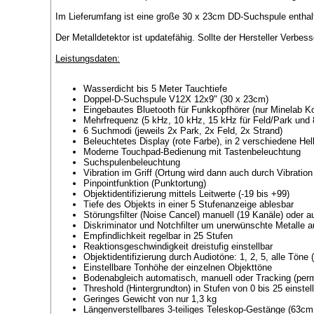
Im Lieferumfang ist eine große 30 x 23cm DD-Suchspule enthal
Der Metalldetektor ist updatefähig. Sollte der Hersteller Verb
Leistungsdaten:
Wasserdicht bis 5 Meter Tauchtiefe
Doppel-D-Suchspule V12X 12x9" (30 x 23cm)
Eingebautes Bluetooth für Funkkopfhörer (nur Minelab K
Mehrfrequenz (5 kHz, 10 kHz, 15 kHz für Feld/Park und
6 Suchmodi (jeweils 2x Park, 2x Feld, 2x Strand)
Beleuchtetes Display (rote Farbe), in 2 verschiedene Hell
Moderne Touchpad-Bedienung mit Tastenbeleuchtung
Suchspulenbeleuchtung
Vibration im Griff (Ortung wird dann auch durch Vibration
Pinpointfunktion (Punktortung)
Objektidentifizierung mittels Leitwerte (-19 bis +99)
Tiefe des Objekts in einer 5 Stufenanzeige ablesbar
Störungsfilter (Noise Cancel) manuell (19 Kanäle) oder 
Diskriminator und Notchfilter um unerwünschte Metalle au
Empfindlichkeit regelbar in 25 Stufen
Reaktionsgeschwindigkeit dreistufig einstellbar
Objektidentifizierung durch Audiotöne: 1, 2, 5, alle Töne 
Einstellbare Tonhöhe der einzelnen Objekttöne
Bodenabgleich automatisch, manuell oder Tracking (pe
Threshold (Hintergrundton) in Stufen von 0 bis 25 einstel
Geringes Gewicht von nur 1,3 kg
Längenverstellbares 3-teiliges Teleskop-Gestänge (63cm