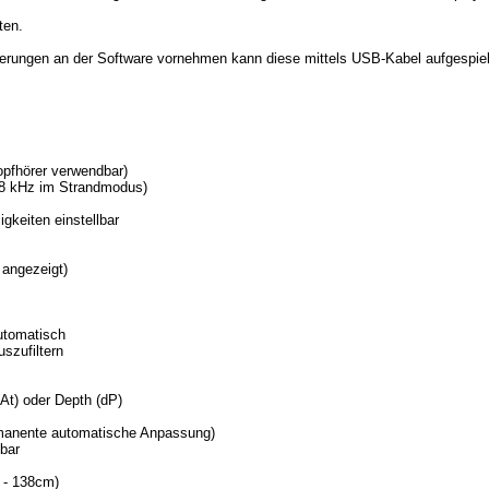
ten.
esserungen an der Software vornehmen kann diese mittels USB-Kabel aufgespie
opfhörer verwendbar)
 8 kHz im Strandmodus)
igkeiten einstellbar
 angezeigt)
automatisch
szufiltern
(At) oder Depth (dP)
rmanente automatische Anpassung)
lbar
 - 138cm)