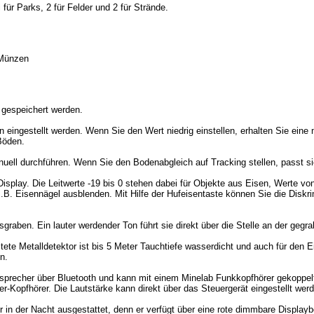
ür Parks, 2 für Felder und 2 für Strände.
 Münzen
 gespeichert werden.
eingestellt werden. Wenn Sie den Wert niedrig einstellen, erhalten Sie eine 
Böden.
ell durchführen. Wenn Sie den Bodenabgleich auf Tracking stellen, passt s
m Display. Die Leitwerte -19 bis 0 stehen dabei für Objekte aus Eisen, Werte vo
B. Eisennägel ausblenden. Mit Hilfe der Hufeisentaste können Sie die Diskr
graben. Ein lauter werdender Ton führt sie direkt über die Stelle an der gegra
ete Metalldetektor ist bis 5 Meter Tauchtiefe wasserdicht und auch für den
n.
tsprecher über Bluetooth und kann mit einem Minelab Funkkopfhörer gekoppe
er-Kopfhörer. Die Lautstärke kann direkt über das Steuergerät eingestellt wer
r in der Nacht ausgestattet, denn er verfügt über eine rote dimmbare Displa