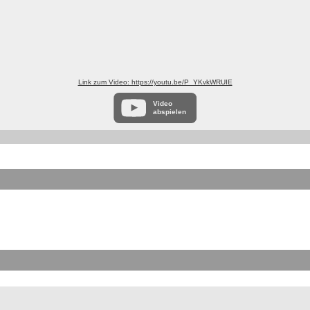
Link zum Video: https://youtu.be/P_YKvkWRUIE
Video
abspielen