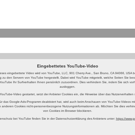
Eingebettetes YouTube-Video
eses eingebettete Video wird von YouTube, LLC, 901 Cherry Ave., San Bruno, CA 94066, USA ber
g zu den Servern von YouTube hergestellt. Dabei wird YouTube mitgeteilt, welche Seiten Sie b
YouTube Ihr Surfverhalten Ihnen persönlich zuzuordnen. Dies verhindern Sie, indem Sie sich v
ausloggen.
 YouTube-Video gestartet, setzt der Anbieter Cookies ein, die Hinweise über das Nutzerverhalten
ür das Google-Ads-Programm deaktiviert hat, wird auch beim Anschauen von YouTube-Videos mi
n anderen Cookies nicht-personenbezogene Nutzungsinformationen ab. Möchten Sie dies verhin
von Cookies im Browser blockieren.
enschutz bei YouTube finden Sie in der Datenschutzerklärung des Anbieters unter:
https://www.go