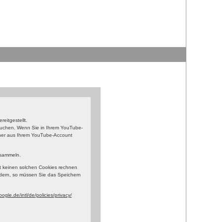
eitgestellt.
esuchen. Wenn Sie in Ihrem YouTube-
orher aus Ihrem YouTube-Account
 sammeln.
t keinen solchen Cookies rechnen
dern, so müssen Sie das Speichern
ogle.de/intl/de/policies/privacy/