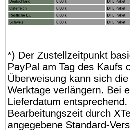
Deutschland
0,00 €
DHL Paket
Österreich
0,00 €
DHL Paket
Restliche EU
0,00 €
DHL Paket
Schweiz
0,00 €
DHL Paket
*) Der Zustellzeitpunkt bas
PayPal am Tag des Kaufs o
Überweisung kann sich die 
Werktage verlängern. Bei e
Lieferdatum entsprechend. 
Bearbeitungszeit durch XTe
angegebene Standard-Vers