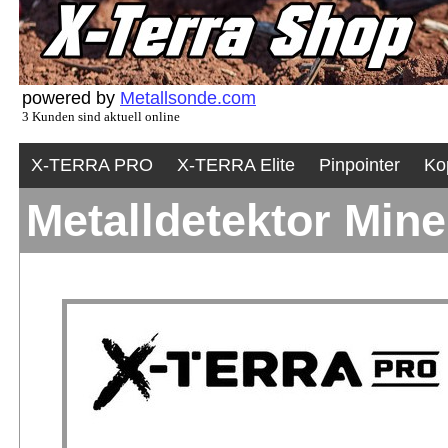
powered by
Metallsonde.com
3 Kunden sind aktuell online
X-TERRA PRO
X-TERRA Elite
Pinpointer
Ko
Metalldetektor Min