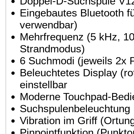
Doppel-D-Suchspule V12
Eingebautes Bluetooth f
verwendbar)
Mehrfrequenz (5 kHz, 10
Strandmodus)
6 Suchmodi (jeweils 2x P
Beleuchtetes Display (ro
einstellbar
Moderne Touchpad-Bedie
Suchspulenbeleuchtung
Vibration im Griff (Ortu
Pinpointfunktion (Punkto